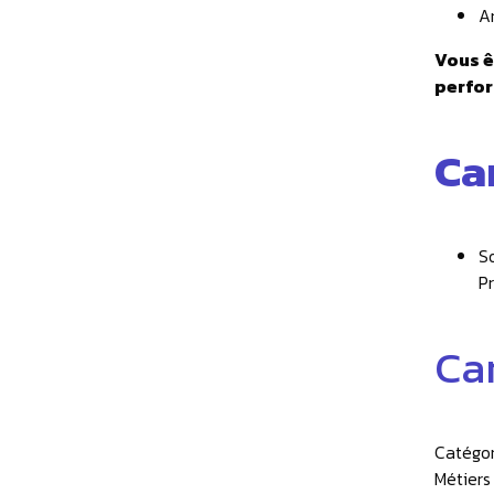
A
Vous ê
perfor
Ca
S
Pr
Ca
Catégor
Métiers 