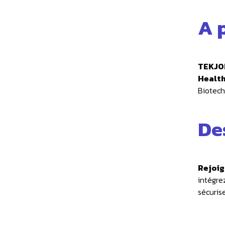
A 
TEKJO
Healt
Biotech
De
Rejoig
intégre
sécuris