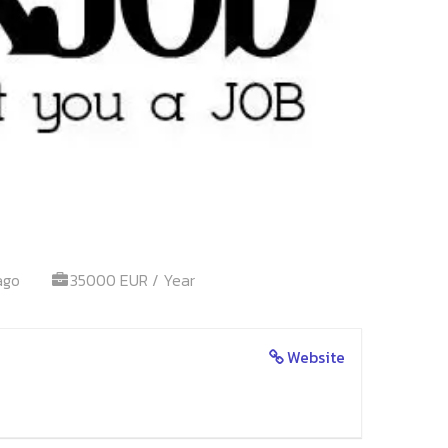
ago
35000 EUR / Year
Website