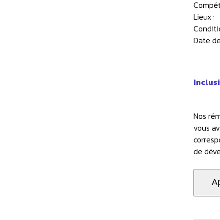
Compét
Lieux :
Conditi
Date de
Inclus
Nos rém
vous av
corresp
de déve