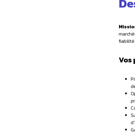
De
Missio
marchés
fiabilit
Vos 
Pi
de
O
pr
C
Su
d’
Ga