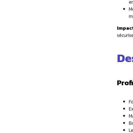
en
M
m
Impact
sécuris
De
Prof
F
E
Ma
B
L