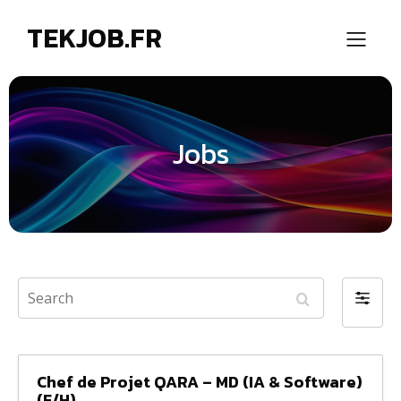
TEKJOB.FR
Jobs
S
F
e
i
a
l
r
t
c
Chef de Projet QARA – MD (IA & Software)
e
h
(F/H)