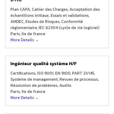
r
b
Plan CAPA
Cahier des Charges
Acceptation des
y
échantillons initiaux
Essais et validations
AMDEC
Etudes de Risques
Conformité
réglementaire
IEC 62304 (cycle de vie logiciel)
Paris
Ile de france
More Details
Ingénieur qualité système H/F
Certifications
ISO 9001
EN 9100
PART 21/145
Système de management
Revues de processus
Résolution de problèmes
Audits
Paris
Ile de france
More Details