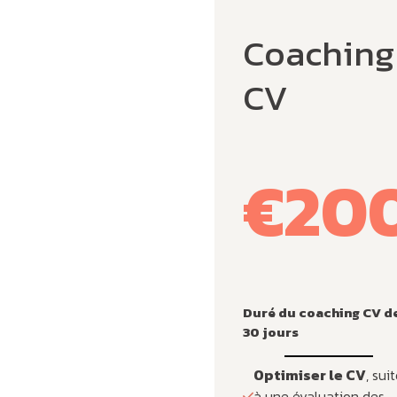
Coaching
CV
€20
Duré du coaching CV d
30 jours
Optimiser le CV
, sui
à une évaluation des