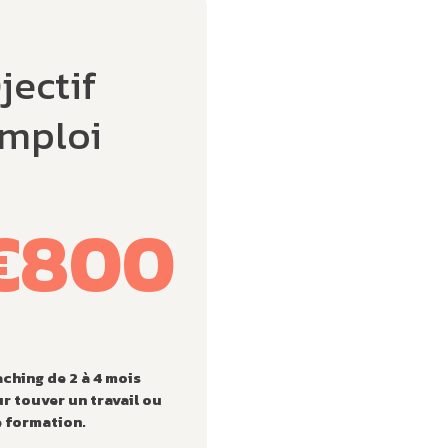
jectif
mploi
€800
ching de 2 à 4 mois
r touver un travail ou
 formation.