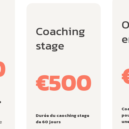
O
Coaching
e
stage
0
€500
e
Coa
pou
Durée du caoching stage
une
te
de 60 jours