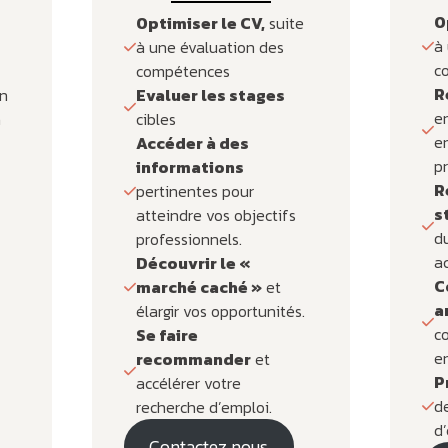
O
Optimiser le CV,
suite
à
à une évaluation des
c
compétences
R
n
Evaluer les stages
e
à
cibles
en
Accéder à des
pr
informations
R
pertinentes pour
s
atteindre vos objectifs
d
professionnels.
ac
Découvrir le «
C
marché caché »
et
a
élargir vos opportunités.
c
Se faire
en
recommander
et
P
accélérer votre
de
recherche d’emploi.
d
Contactez nous