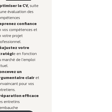
ptimiser le CV,
suite
 une évaluation des
ompétences
eprenez confiance
n vos compétences et
 votre projet
ofessionnel.
éajustez votre
tratégi
e en fonction
u marché de l’emploi
tuel.
oncevez un
rgumentaire clair
et
onvaincant pour vos
tretiens.
réparation efficace
s entretins
’embauche