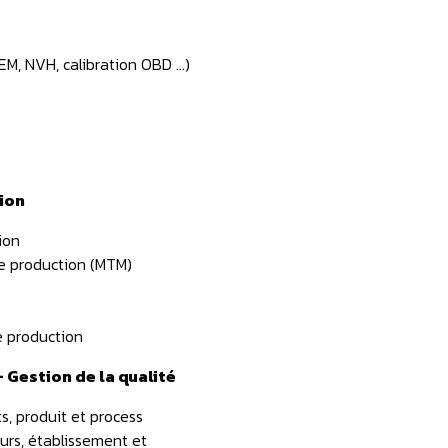
FEM, NVH, calibration OBD …)
tion
tion
e production (MTM)
aintenace
Supply chai
e production
Gestion de la qualité
ts, produit et process
urs, établissement et