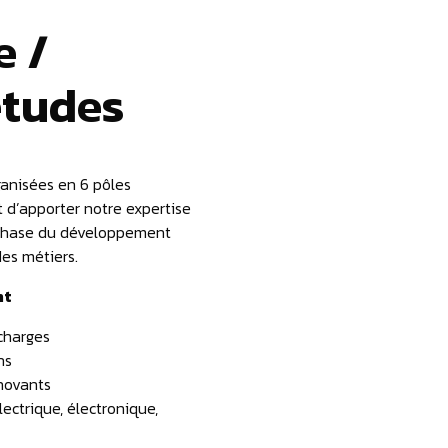
 /
études
anisées en 6 pôles
 d’apporter notre expertise
phase du développement
des métiers.
nt
charges
ns
novants
ectrique, électronique,