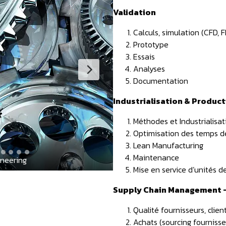
Validation
Calculs, simulation (CFD, 
Prototype
Essais
Analyses
Documentation
Industrialisation & Produc
Méthodes et Industrialisa
Optimisation des temps d
Lean Manufacturing
Maintenance
neering 
predictive m
Mise en service d’unités d
Supply Chain Management – 
Qualité fournisseurs, clien
Achats (sourcing fournisse