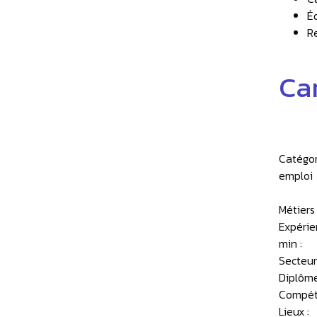
É
R
Ca
Catégor
emploi
Métiers 
Expérie
min :
Secteur
Diplôme
Compét
Lieux :