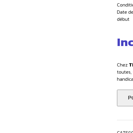
Conditi
Date d
début
In
Chez
T
toutes, 
handicap
CATEGO