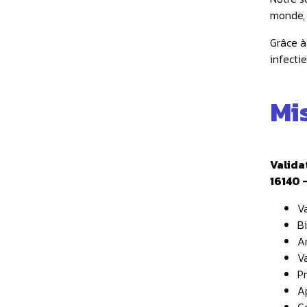
monde, 
Grâce à
infectie
Mi
Valida
16140 
V
Bi
A
Va
P
Ap