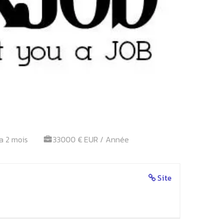
 a 2 mois
33000 € EUR / Année
Site