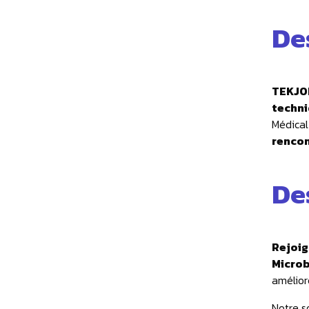
De
TEKJOB
techni
Médical
rencon
De
Rejoig
Microb
amélior
Notre s