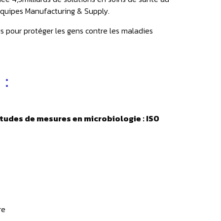
 équipes Manufacturing & Supply.
us pour protéger les gens contre les maladies
s
:
tudes de mesures en microbiologie : ISO
re