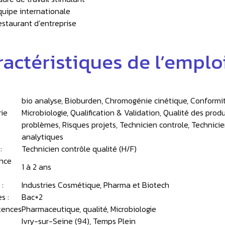
quipe internationale
estaurant d’entreprise
ractéristiques de l’emplo
bio analyse, Bioburden, Chromogénie cinétique, Conformité
ie
Microbiologie, Qualification & Validation, Qualité des pro
problèmes, Risques projets, Technicien controle, Technici
analytiques
:
Technicien contrôle qualité (H/F)
nce
1 à 2 ans
 :
Industries Cosmétique, Pharma et Biotech
s :
Bac+2
ences
Pharmaceutique, qualité, Microbiologie
Ivry-sur-Seine (94), Temps Plein