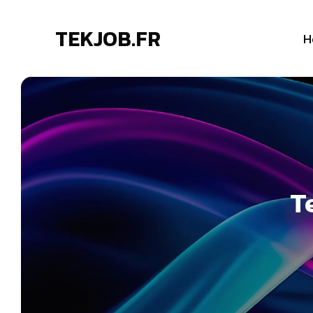
TEKJOB.FR
H
T