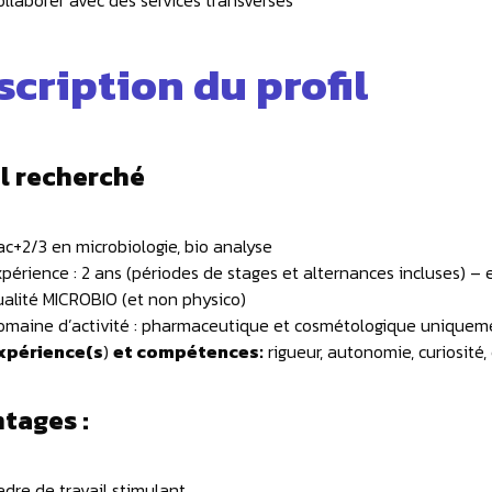
ollaborer avec des services transverses
scription du profil
il recherché
ac+2/3 en microbiologie, bio analyse
xpérience : 2 ans (périodes de stages et alternances incluses) 
ualité MICROBIO (et non physico)
omaine d’activité : pharmaceutique et cosmétologique uniquem
xpérience(s
)
et compétences:
rigueur, autonomie, curiosité,
tages :
adre de travail stimulant