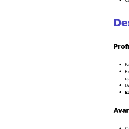
C
De
Prof
B
E
q
D
E
Avan
C