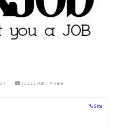
ois
40000 EUR / Année
Site