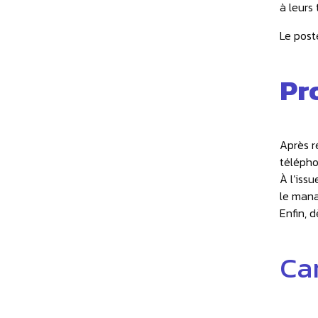
à leurs
Le post
Pr
Après r
télépho
À l’iss
le mana
Enfin, 
Ca