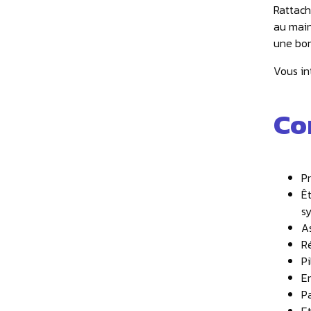
Rattach
au main
une bon
Vous in
Co
P
Ê
sy
A
R
Pi
En
P