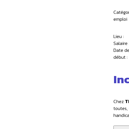
Catégor
emploi
Lieu :
Salaire 
Date d
début :
In
Chez
T
toutes, 
handicap