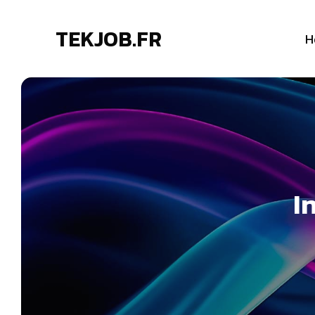
TEKJOB.FR
H
I