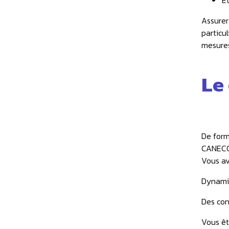
Et
Assurer
particul
mesures
Le
De form
CANECO 
Vous av
Dynamiq
Des con
Vous êt