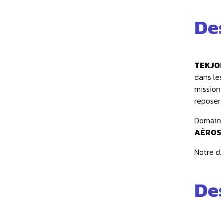
De
TEKJ
dans le
mission
reposer 
Domaine
AÉROS
Notre c
De